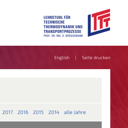
English
Seite drucken
2017
2016
2015
2014
alle Jahre