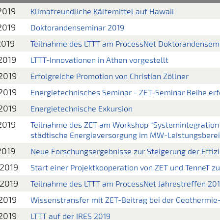
2019
Klimafreundliche Kältemittel auf Hawaii
2019
Doktorandenseminar 2019
2019
Teilnahme des LTTT am ProcessNet Doktorandensem
2019
LTTT-Innovationen in Athen vorgestellt
2019
Erfolgreiche Promotion von Christian Zöllner
2019
Energietechnisches Seminar - ZET-Seminar Reihe erf
2019
Energietechnische Exkursion
2019
Teilnahme des ZET am Workshop “Systemintegration 
städtische Energieversorgung im MW-Leistungsberei
2019
Neue Forschungsergebnisse zur Steigerung der Effi
.2019
Start einer Projektkooperation von ZET und TenneT
.2019
Teilnahme des LTTT am ProcessNet Jahrestreffen 201
2019
Wissenstransfer mit ZET-Beitrag bei der Geothermie-
2019
LTTT auf der IRES 2019