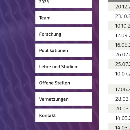
2026
20.12.
23.10.
Team
10.10.
Forschung
12.09.
16.08.
Publikationen
26.07.
25.07.
Lehre und Studium
10.07.
Offene Stellen
17.06.
28.03
Vernetzungen
20.03
Kontakt
14.03.
14.03.